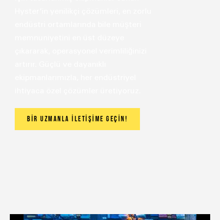
Hyster’in yenilikçi çözümleri, en zorlu
endüstri ortamlarında bile müşteri
memnuniyetini en üst düzeye
çıkararak, operasyonel verimliliğinizi
artırır. Güçlü ve dayanıklı
ekipmanlarımızla, her endüstriyel
ihtiyaca özel çözümler üretiyoruz.
Bir Uzmanla İletişime Geçin!