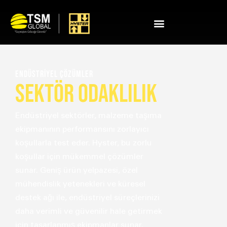
Endüstriyel Çözümler
SEKTÖR ODAKLILIK
Endüstriyel sektörler, malzeme taşıma
ekipmanının performansını zorlayıcı
koşullarla test eder. Hyster, bu zorlu
koşullar için mükemmel çözümler
sunar. Geniş ürün yelpazesi, özel
mühendislik yetenekleri ve küresel
destek ağı ile, endüstriyel süreçlerinizi
daha verimli ve güvenilir hale getirmek
için tasarlanmış ekipmanlar sunar.