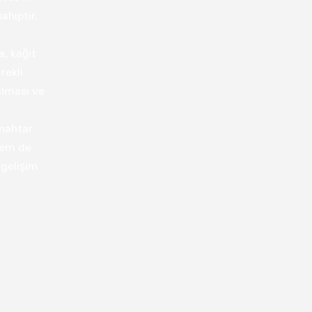
ahiptir.
m
a, kağıt
rekli
ılması ve
anahtar
hem de
 gelişim