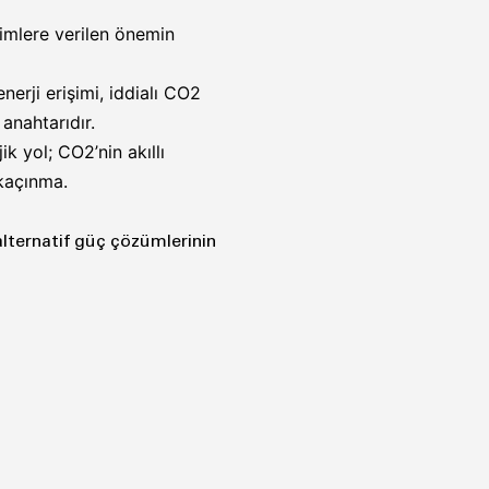
şimlere verilen önemin
enerji erişimi, iddialı CO2
anahtarıdır.
ik yol; CO2’nin akıllı
 kaçınma.
e alternatif güç çözümlerinin