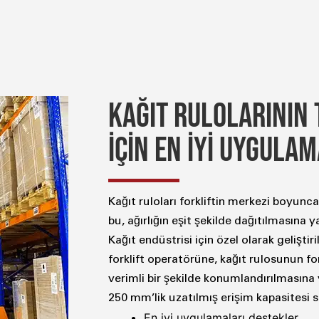
KAĞIT RULOLARININ 
İÇİN EN İYİ UYGULA
Kağıt ruloları forkliftin merkezi boyunc
bu, ağırlığın eşit şekilde dağıtılmasına 
Kağıt endüstrisi için özel olarak gelişt
forklift operatörüne, kağıt rulosunun for
verimli bir şekilde konumlandırılmasına 
250 mm’lik uzatılmış erişim kapasitesi 
En iyi uygulamaları destekler.