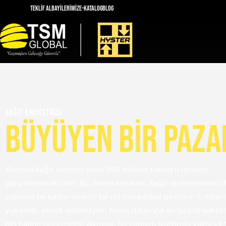
Teklif Al
Bayilerimiz
E-KATALOG
BLOG
Kağıt Endüstrisi
BÜYÜYEN BİR PAZA
Küresel kağıt üretimi yılda 500 milyon tonun üzerinde
gerçekleşmektedir. Bu devasa miktar, kağıt endüstrisinin 
çapında ne kadar önemli bir rol oynadığını gösterir. E-ticaret
yükselişi, esnek ambalajları tonaj itibarıyla en büyük sektö
biri haline getirmiştir. Avrupa, bu toplam üretimin yaklaşık 