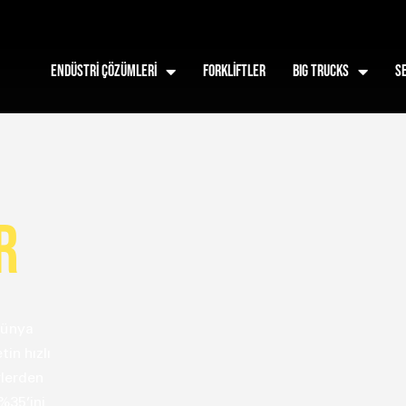
Endüstri Çözümleri
FORKLİFTLER
BIG TRUCKS
S
R
dünya
in hızlı
rlerden
%35’ini