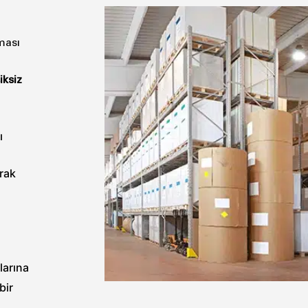
ması
iksiz
ı
arak
larına
bir