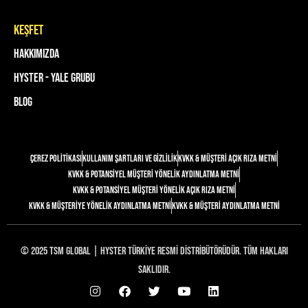
keşfet
Hakkımızda
Hyster - Yale Grubu
Blog
Çerez Politikası
Kullanım Şartları ve Gizlilik
KVKK & Müşteri Açık Rıza Metni
KVKK & Potansiyel Müşteri Yönelik Aydınlatma Metni
KVKK & Potansiyel Müşteri Yönelik Açık Rıza Metni
KVKK & Müşteriye Yönelik Aydınlatma Metni
KVKK & Müşteri Aydınlatma Metni
© 2025 TSM Global | Hyster Türkiye Resmi Distribütörüdür. Tüm Hakları
Saklıdır.