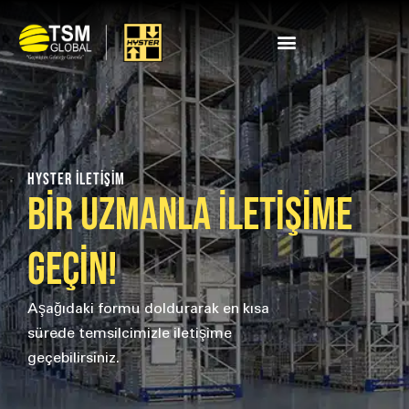
HYSTER iletişim
Bir Uzmanla İletişime
Geçin!
Aşağıdaki formu doldurarak en kısa
sürede temsilcimizle iletişime
geçebilirsiniz.