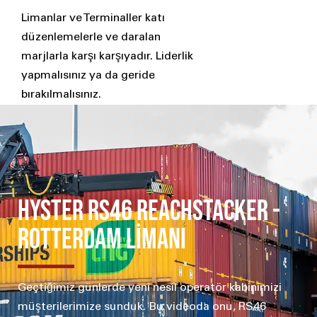
Limanlar ve Terminaller katı
düzenlemelerle ve daralan
marjlarla karşı karşıyadır. Liderlik
yapmalısınız ya da geride
bırakılmalısınız.
HYSTER RS46 REACHSTACKER -
ROTTERDAM LİMANI
Geçtiğimiz günlerde yeni nesil operatör kabinimizi
müşterilerimize sunduk. Bu videoda onu, RS46