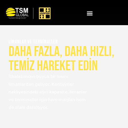
LİMANLAR VE TERMİNALLER
DAHA FAZLA, DAHA HIZLI,
TEMİZ HAREKET EDİN
İthalatımızın büyük bir kısmı
limanlardan geliyor. Konteyner
nakliyesindeki aşırı kapasite, limanlar
ve terminaller için hem marjları hem
de alanı daraltıyor.