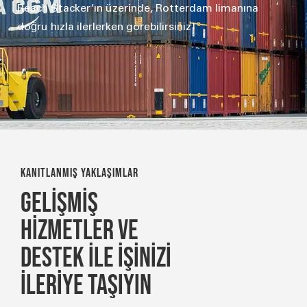
Reach Stacker’ın üzerinde, Rotterdam limanına
doğru hızla ilerlerken görebilirsiniz!
KANITLANMIŞ YAKLAŞIMLAR
GELİŞMİŞ
HİZMETLER VE
DESTEK İLE İŞİNİZİ
İLERİYE TAŞIYIN