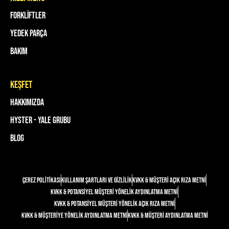
Forkliftler
Yedek Parça
Bakım
keşfet
Hakkımızda
Hyster - Yale Grubu
Blog
Çerez Politikası
Kullanım Şartları ve Gizlilik
KVKK & Müşteri Açık Rıza Metni
KVKK & Potansiyel Müşteri Yönelik Aydınlatma Metni
KVKK & Potansiyel Müşteri Yönelik Açık Rıza Metni
KVKK & Müşteriye Yönelik Aydınlatma Metni
KVKK & Müşteri Aydınlatma Metni