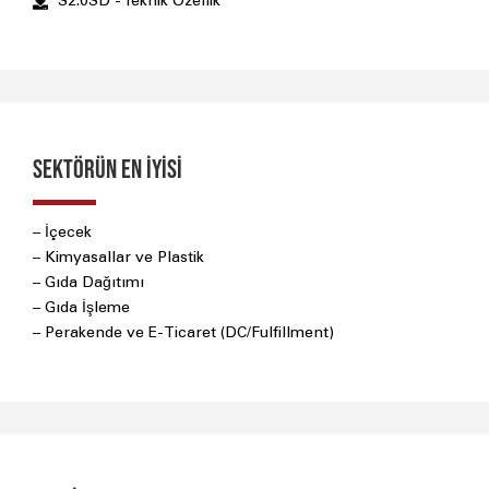
S2.0SD - Teknik Özellik
sektörün en iyisi
– İçecek
– Kimyasallar ve Plastik
– Gıda Dağıtımı
– Gıda İşleme
– Perakende ve E-Ticaret (DC/Fulfillment)